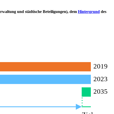
rwaltung und städtische Beteiligungen), dem
Hintergrund
des
2019
2023
2035
0,3
Mio t CO₂-äqu