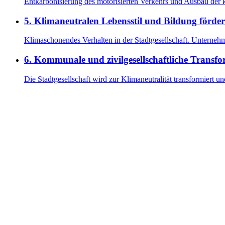
Entkarbonisierung des motorisierten Verkehrs und Ausbau der 
5
.
Klimaneutralen Lebensstil und Bildung förde
Klimaschonendes Verhalten in der Stadtgesellschaft. Unterne
6
.
Kommunale und zivilgesellschaftliche Transfo
Die Stadtgesellschaft wird zur Klimaneutralität transformiert 
Klimaschutz-Monitoring
Stadt Köln